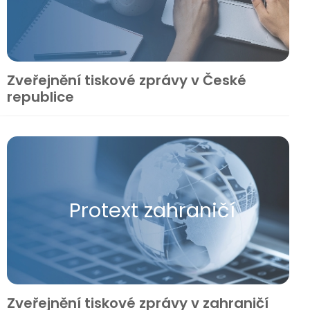
Zveřejnění tiskové zprávy v České
republice
Protext zahraničí
Zveřejnění tiskové zprávy v zahraničí