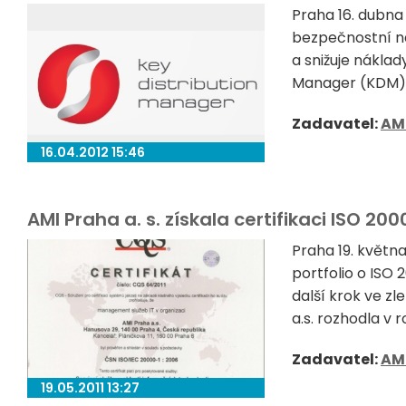
Praha 16. dubna 
bezpečnostní ná
a snižuje náklad
Manager (KDM) j
Zadavatel:
AM
16.04.2012 15:46
AMI Praha a. s. získala certifikaci ISO 200
Praha 19. května
portfolio o ISO
další krok ve zl
a.s. rozhodla v 
Zadavatel:
AM
19.05.2011 13:27