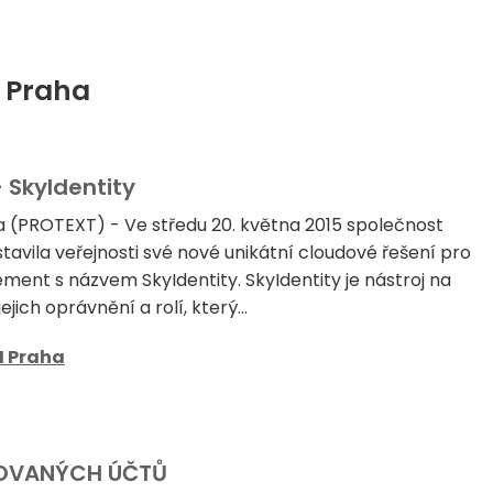
I Praha
 SkyIdentity
a (PROTEXT) - Ve středu 20. května 2015 společnost
tavila veřejnosti své nové unikátní cloudové řešení pro
ment s názvem SkyIdentity. SkyIdentity je nástroj na
jejich oprávnění a rolí, který...
I Praha
EGOVANÝCH ÚČTŮ