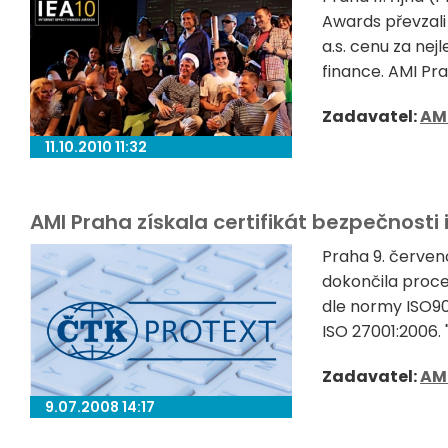
Awards převzali 
a.s. cenu za nej
finance. AMI Prah
Zadavatel:
AM
11.10.2010 11:32
AMI Praha získala certifikát bezpečnosti
Praha 9. červe
dokončila proce
dle normy ISO90
ISO 27001:2006.
Zadavatel:
AM
9.07.2008 14:17