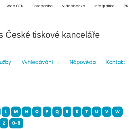
Web ČTK
Fotobanka
Videobanka
Infografika
PR
s České tiskové kanceláře
lužby
Vyhledávání
Nápověda
Kontakt
L
M
N
O
P
Q
R
S
T
U
V
W
Z
0-9