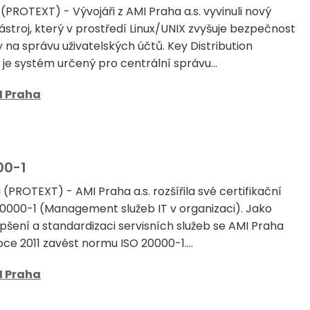
(PROTEXT) - Vývojáři z AMI Praha a.s. vyvinuli nový
stroj, který v prostředí Linux/UNIX zvyšuje bezpečnost
y na správu uživatelských účtů. Key Distribution
e systém určený pro centrální správu...
I Praha
00-1
 (PROTEXT) - AMI Praha a.s. rozšířila své certifikační
 20000-1 (Management služeb IT v organizaci). Jako
epšení a standardizaci servisních služeb se AMI Praha
roce 2011 zavést normu ISO 20000-1....
I Praha