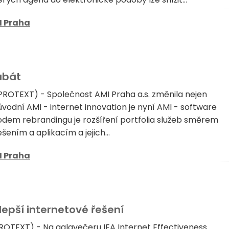
I Praha
abát
 (PROTEXT) - Společnost AMI Praha a.s. změnila nejen
vodní AMI - internet innovation je nyní AMI - software
dem rebrandingu je rozšíření portfolia služeb směrem
ením a aplikacím a jejich...
I Praha
lepší internetové řešení
(PROTEXT) - Na galavečeru IEA Internet Effectiveness