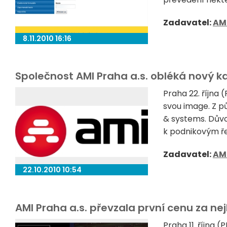
Zadavatel:
AM
8.11.2010 16:16
Společnost AMI Praha a.s. obléká nový k
Praha 22. října
svou image. Z pů
& systems. Důvo
k podnikovým řeš
Zadavatel:
AM
22.10.2010 10:54
AMI Praha a.s. převzala první cenu za nej
Praha 11. října 