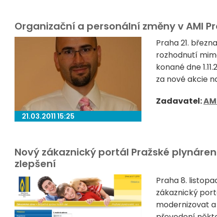
Organizační a personální změny v AMI Pr
Praha 21. březn
rozhodnutí mim
konané dne 1.11.
za nové akcie na
Zadavatel:
AM
21.03.2011 15:25
Nový zákaznický portál Pražské plynáre
zlepšení
Praha 8. listopa
zákaznický port
modernizovat a 
převedení někte