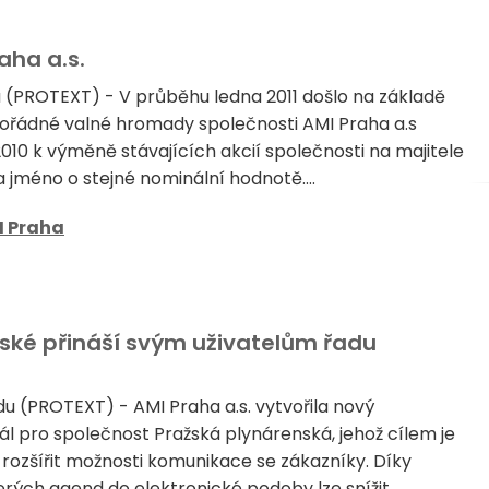
aha a.s.
a (PROTEXT) - V průběhu ledna 2011 došlo na základě
ořádné valné hromady společnosti AMI Praha a.s
2010 k výměně stávajících akcií společnosti na majitele
 jméno o stejné nominální hodnotě....
I Praha
nské přináší svým uživatelům řadu
du (PROTEXT) - AMI Praha a.s. vytvořila nový
ál pro společnost Pražská plynárenská, jehož cílem je
rozšířit možnosti komunikace se zákazníky. Díky
rých agend do elektronické podoby lze snížit...