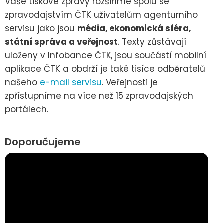
Vaše tiskové zprávy rozšíříme spolu se
zpravodajstvím ČTK uživatelům agenturního
servisu jako jsou
média, ekonomická sféra,
státní správa a veřejnost
. Texty zůstávají
uloženy v Infobance ČTK, jsou součástí mobilní
aplikace ČTK a obdrží je také tisíce odběratelů
našeho
e-mail servisu
. Veřejnosti je
zpřístupníme na více než 15 zpravodajských
portálech.
Doporučujeme