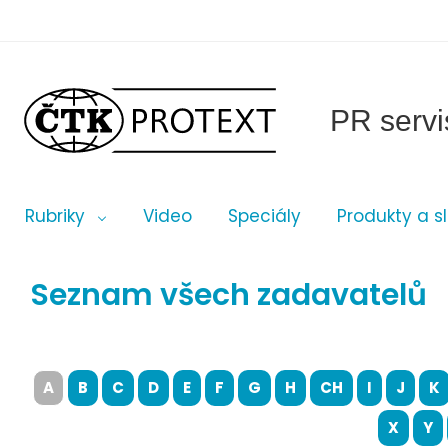
PR servi
Rubriky
Video
Speciály
Produkty a s
Seznam všech zadavatelů
A
B
C
D
E
F
G
H
CH
I
J
K
X
Y