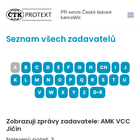
Menu
PR servis České tiskové
kanceláře
Seznam všech zadavatelů
A
B
C
D
E
F
G
H
CH
I
J
K
L
M
N
O
P
Q
R
S
T
U
V
W
X
Y
Z
0-9
Zobrazuji zprávy zadavatele: AMK VCC
Jičín
Nalezený počet: 3