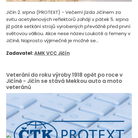
Jičín 2. srpna (PROTEXT) - Večerní jízda Jičínem za
svitu acetylenových reflektorů zahájí v pátek 5. srpna
již páté setkání strojů vyrobených převážně před první
světovou válkou. Akce nese název Loukotě a řemeny v
Jičíně. Naprosto výjimečně je možné se...
Zadavatel:
AMK VCC Jičín
Veteráni do roku výroby 1918 opět po roce v
Jičíně - Jičín se stává Mekkou auto a moto
veteránů