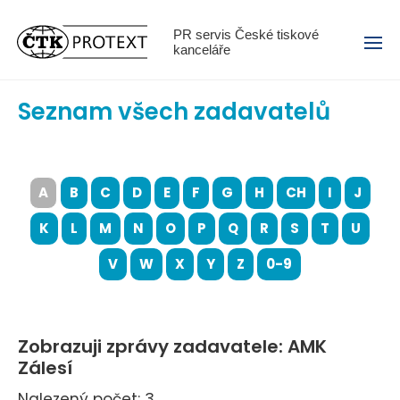
Menu
PR servis České tiskové
kanceláře
Seznam všech zadavatelů
A
B
C
D
E
F
G
H
CH
I
J
K
L
M
N
O
P
Q
R
S
T
U
V
W
X
Y
Z
0-9
Zobrazuji zprávy zadavatele: AMK
Zálesí
Nalezený počet: 3