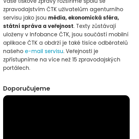
Vaše tiskové zprávy rozšíříme spolu se
zpravodajstvím ČTK uživatelům agenturního
servisu jako jsou
média, ekonomická sféra,
státní správa a veřejnost
. Texty zůstávají
uloženy v Infobance ČTK, jsou součástí mobilní
aplikace ČTK a obdrží je také tisíce odběratelů
našeho
e-mail servisu
. Veřejnosti je
zpřístupníme na více než 15 zpravodajských
portálech.
Doporučujeme