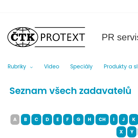
PR servi
Rubriky
Video
Speciály
Produkty a s
Seznam všech zadavatelů
A
B
C
D
E
F
G
H
CH
I
J
K
X
Y