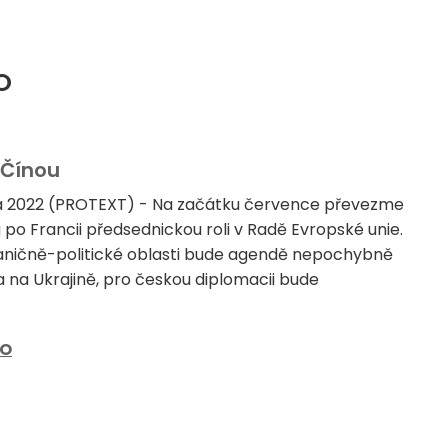
O
 Čínou
na 2022 (PROTEXT) - Na začátku července převezme
 po Francii předsednickou roli v Radě Evropské unie.
aničně-politické oblasti bude agendě nepochybně
 na Ukrajině, pro českou diplomacii bude
O