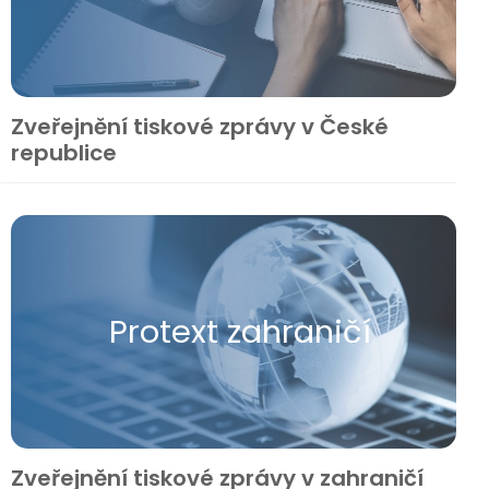
Zveřejnění tiskové zprávy v České
republice
Protext zahraničí
Zveřejnění tiskové zprávy v zahraničí