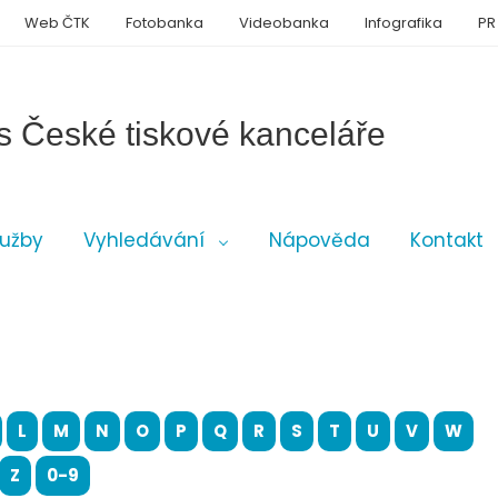
Web ČTK
Fotobanka
Videobanka
Infografika
PR
s České tiskové kanceláře
lužby
Vyhledávání
Nápověda
Kontakt
L
M
N
O
P
Q
R
S
T
U
V
W
Z
0-9