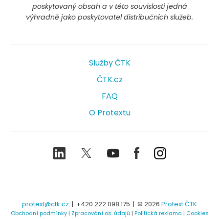
poskytovaný obsah a v této souvislosti jedná
výhradně jako poskytovatel distribučních služeb.
Služby ČTK
ČTK.cz
FAQ
O Protextu
LinkedIn
Twitter
Youtube
Facebook
Instagram
protext@ctk.cz
|
+420 222 098 175
| © 2026
Protext ČTK
Obchodní podmínky
|
Zpracování os. údajů
|
Politická reklama
|
Cookies