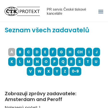
Menu
PR servis České tiskové
kanceláře
Seznam všech zadavatelů
A
B
C
D
E
F
G
H
CH
I
J
K
L
M
N
O
P
Q
R
S
T
U
V
W
X
Y
Z
0-9
Zobrazuji zprávy zadavatele:
Amsterdam and Peroff
Nalezený počet: 1