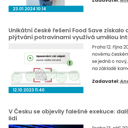
Zadavatel:
Ana
23.01.2024 10:14
Unikátní české řešení Food Save získalo 
plýtvání potravinami využívá umělou int
Praha 12. října 
novému českému 
se jedná o nový
na základě kame
Zadavatel:
Ana
12.10.2023 11:40
V Česku se objevily falešné exekuce: další
lidí