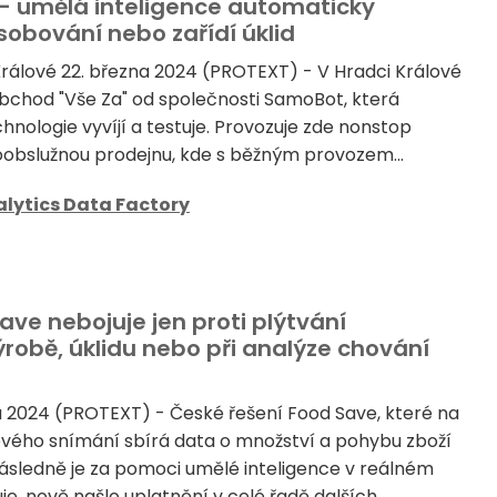
 - umělá inteligence automaticky
sobování nebo zařídí úklid
álové 22. března 2024 (PROTEXT) - V Hradci Králové
 obchod "Vše Za" od společnosti SamoBot, která
hnologie vyvíjí a testuje. Provozuje zde nonstop
obslužnou prodejnu, kde s běžným provozem...
lytics Data Factory
ve nebojuje jen proti plýtvání
ýrobě, úklidu nebo při analýze chování
a 2024 (PROTEXT) - České řešení Food Save, které na
vého snímání sbírá data o množství a pohybu zboží
ásledně je za pomoci umělé inteligence v reálném
, nově našlo uplatnění v celé řadě dalších...