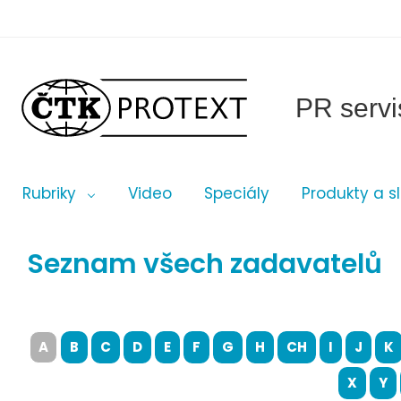
PR servi
Rubriky
Video
Speciály
Produkty a s
Seznam všech zadavatelů
A
B
C
D
E
F
G
H
CH
I
J
K
X
Y