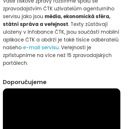
Vaše tiskové zprávy rozšíříme spolu se
zpravodajstvím ČTK uživatelům agenturního
servisu jako jsou
média, ekonomická sféra,
státní správa a veřejnost
. Texty zůstávají
uloženy v Infobance ČTK, jsou součástí mobilní
aplikace ČTK a obdrží je také tisíce odběratelů
našeho
e-mail servisu
. Veřejnosti je
zpřístupníme na více než 15 zpravodajských
portálech.
Doporučujeme