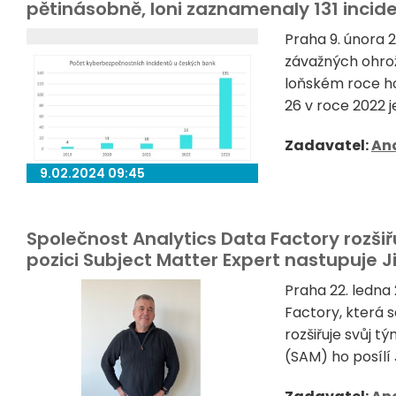
pětinásobně, loni zaznamenaly 131 incid
Praha 9. února
závažných ohro
loňském roce hod
26 v roce 2022 j
Zadavatel:
Ana
9.02.2024 09:45
Společnost Analytics Data Factory rozšiř
pozici Subject Matter Expert nastupuje Ji
Praha 22. ledna
Factory, která s
rozšiřuje svůj t
(SAM) ho posílí 