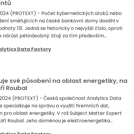
entů
 2024 (PROTEXT) - Počet kybernetických útoků nebo
žení směřujících na české bankovní domy dosáhl v
noty 131. Jedná se historicky o nejvyšší číslo, oproti
e nárůst pětinásobný. Stojí za tím především...
lytics Data Factory
uje své působení na oblast energetiky, na
ří Roubal
 2024 (PROTEXT) - Česká společnost Analytics Data
e specializuje na správu a využití firemních dat,
ým pro oblast energetiky. V roli Subject Matter Expert
Jiří Roubal. Jeho doménou je elektroenergetika...