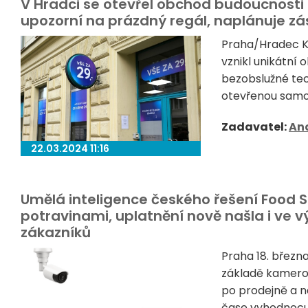
V Hradci se otevřel obchod budoucnosti
upozorní na prázdný regál, naplánuje zá
Praha/Hradec Kr
vznikl unikátní
bezobslužné tec
otevřenou samo
Zadavatel:
Ana
22.03.2024 11:16
Umělá inteligence českého řešení Food Sa
potravinami, uplatnění nově našla i ve v
zákazníků
Praha 18. březn
základě kamero
po prodejně a n
čase vyhodnocuje