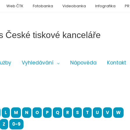
Web ČTK
Fotobanka
Videobanka
Infografika
PR
s České tiskové kanceláře
lužby
Vyhledávání
Nápověda
Kontakt
L
M
N
O
P
Q
R
S
T
U
V
W
Z
0-9