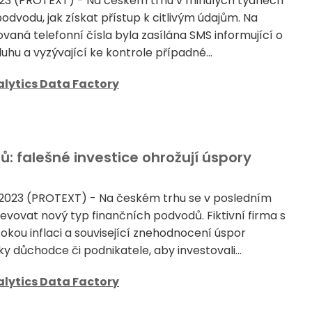
2023 (PROTEXT) - Na českém trhu v minulých týdnech
 podvodu, jak získat přístup k citlivým údajům. Na
aná telefonní čísla byla zasílána SMS informující o
hu a vyzývající ke kontrole případné...
lytics Data Factory
: falešné investice ohrožují úspory
 2023 (PROTEXT) - Na českém trhu se v posledním
jevovat nový typ finančních podvodů. Fiktivní firma s
kou inflaci a související znehodnocení úspor
y důchodce či podnikatele, aby investovali...
lytics Data Factory