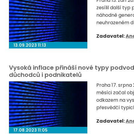
Praha 13. září 
zesílil další typ
náhodně generov
neuhrazeném dlu
Zadavatel:
Ana
13.09.2023 11:13
Vysoká inflace přináší nové typy podvodů
důchodců i podnikatelů
Praha 17. srpna
měsíci začal ob
odkazem na vyso
přesvědčí typick
Zadavatel:
Ana
17.08.2023 11:05