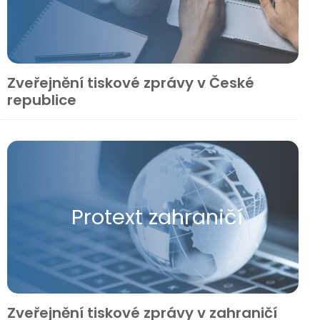
Zveřejnění tiskové zprávy v České
republice
Protext zahraničí
Zveřejnění tiskové zprávy v zahraničí