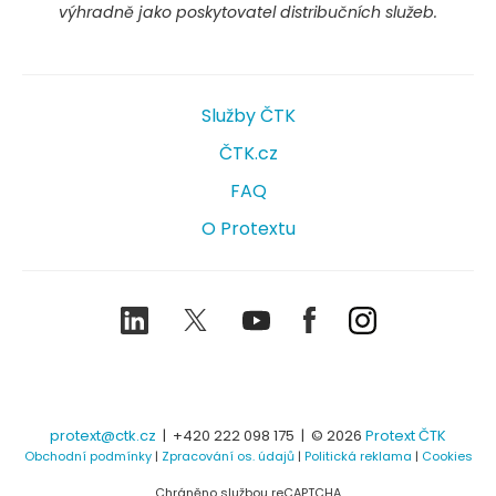
výhradně jako poskytovatel distribučních služeb.
Služby ČTK
ČTK.cz
FAQ
O Protextu
LinkedIn
Twitter
Youtube
Facebook
Instagram
protext@ctk.cz
|
+420 222 098 175
| © 2026
Protext ČTK
Obchodní podmínky
|
Zpracování os. údajů
|
Politická reklama
|
Cookies
Chráněno službou reCAPTCHA