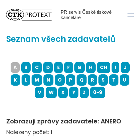
Menu
PR servis České tiskové
kanceláře
Seznam všech zadavatelů
A
B
C
D
E
F
G
H
CH
I
J
K
L
M
N
O
P
Q
R
S
T
U
V
W
X
Y
Z
0-9
Zobrazuji zprávy zadavatele: ANERO
Nalezený počet: 1