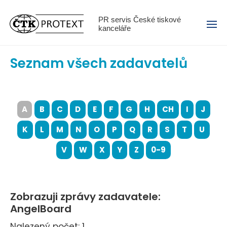
Menu
PR servis České tiskové
kanceláře
Seznam všech zadavatelů
A
B
C
D
E
F
G
H
CH
I
J
K
L
M
N
O
P
Q
R
S
T
U
V
W
X
Y
Z
0-9
Zobrazuji zprávy zadavatele:
AngelBoard
Nalezený počet: 1