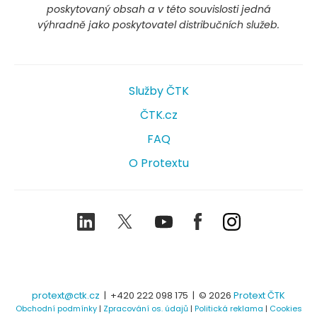
poskytovaný obsah a v této souvislosti jedná
výhradně jako poskytovatel distribučních služeb.
Služby ČTK
ČTK.cz
FAQ
O Protextu
LinkedIn
Twitter
Youtube
Facebook
Instagram
protext@ctk.cz
|
+420 222 098 175
| © 2026
Protext ČTK
Obchodní podmínky
|
Zpracování os. údajů
|
Politická reklama
|
Cookies