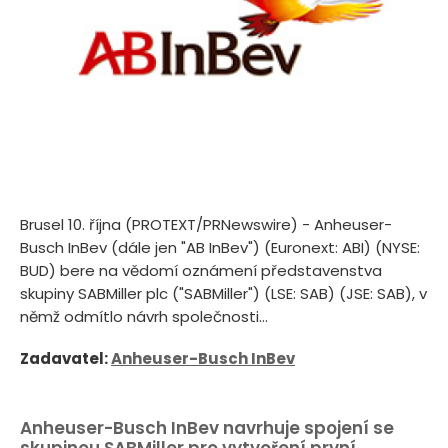
Brusel 10. října (PROTEXT/PRNewswire) - Anheuser-
Busch InBev (dále jen "AB InBev") (Euronext: ABI) (NYSE:
BUD) bere na vědomí oznámení představenstva
skupiny SABMiller plc ("SABMiller") (LSE: SAB) (JSE: SAB), v
němž odmítlo návrh společnosti...
Zadavatel:
Anheuser-Busch InBev
Anheuser-Busch InBev navrhuje spojení se