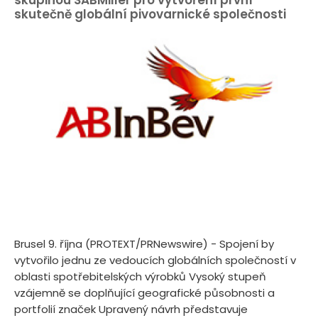
skupinou SABMiller pro vytvoření první
skutečně globální pivovarnické společnosti
Brusel 9. října (PROTEXT/PRNewswire) - Spojení by
vytvořilo jednu ze vedoucích globálních společností v
oblasti spotřebitelských výrobků Vysoký stupeň
vzájemně se doplňující geografické působnosti a
portfolií značek Upravený návrh představuje