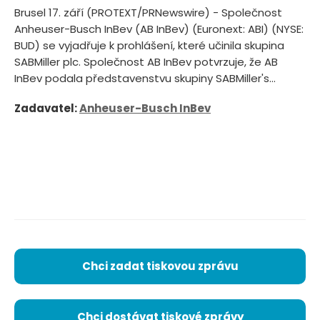
Brusel 17. září (PROTEXT/PRNewswire) - Společnost
Anheuser-Busch InBev (AB InBev) (Euronext: ABI) (NYSE:
BUD) se vyjadřuje k prohlášení, které učinila skupina
SABMiller plc. Společnost AB InBev potvrzuje, že AB
InBev podala představenstvu skupiny SABMiller's...
Zadavatel:
Anheuser-Busch InBev
Chci zadat tiskovou zprávu
Chci dostávat tiskové zprávy