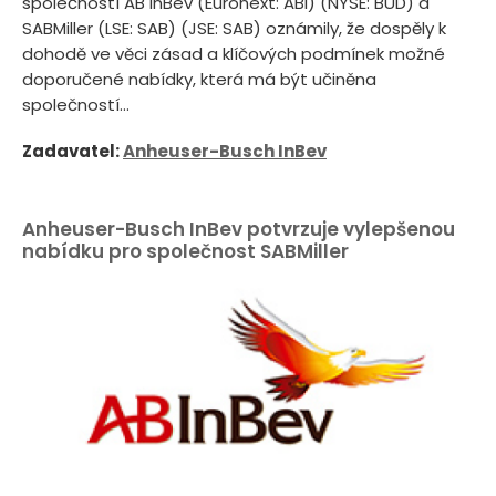
společností AB InBev (Euronext: ABI) (NYSE: BUD) a
SABMiller (LSE: SAB) (JSE: SAB) oznámily, že dospěly k
dohodě ve věci zásad a klíčových podmínek možné
doporučené nabídky, která má být učiněna
společností...
Zadavatel:
Anheuser-Busch InBev
Anheuser-Busch InBev potvrzuje vylepšenou
nabídku pro společnost SABMiller