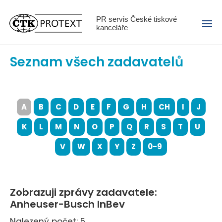
Menu
PR servis České tiskové
kanceláře
Seznam všech zadavatelů
A
B
C
D
E
F
G
H
CH
I
J
K
L
M
N
O
P
Q
R
S
T
U
V
W
X
Y
Z
0-9
Zobrazuji zprávy zadavatele:
Anheuser-Busch InBev
Nalezený počet: 5