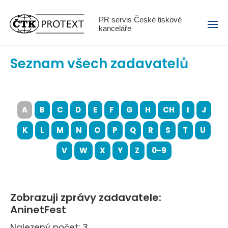
Menu
PR servis České tiskové
kanceláře
Seznam všech zadavatelů
A
B
C
D
E
F
G
H
CH
I
J
K
L
M
N
O
P
Q
R
S
T
U
V
W
X
Y
Z
0-9
Zobrazuji zprávy zadavatele:
AninetFest
Nalezený počet: 3