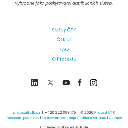
výhradně jako poskytovatel distribučních služeb.
Služby ČTK
ČTK.cz
FAQ
O Protextu
LinkedIn
Twitter
Youtube
Facebook
Instagram
protext@ctk.cz
|
+420 222 098 175
| © 2026
Protext ČTK
Obchodní podmínky
|
Zpracování os. údajů
|
Politická reklama
|
Cookies
Chráněno službou reCAPTCHA