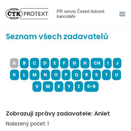
Menu
PR servis České tiskové
kanceláře
Seznam všech zadavatelů
A
B
C
D
E
F
G
H
CH
I
J
K
L
M
N
O
P
Q
R
S
T
U
V
W
X
Y
Z
0-9
Zobrazuji zprávy zadavatele: Anlet
Nalezený počet: 1