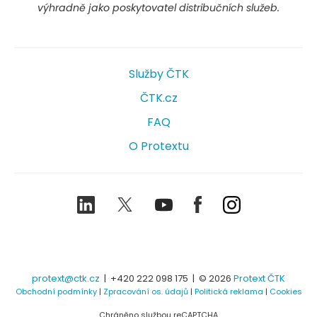
výhradně jako poskytovatel distribučních služeb.
Služby ČTK
ČTK.cz
FAQ
O Protextu
LinkedIn
Twitter
Youtube
Facebook
Instagram
protext@ctk.cz
|
+420 222 098 175
| © 2026
Protext ČTK
Obchodní podmínky
|
Zpracování os. údajů
|
Politická reklama
|
Cookies
Chráněno službou reCAPTCHA