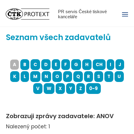
Menu
PR servis České tiskové
kanceláře
Seznam všech zadavatelů
A
B
C
D
E
F
G
H
CH
I
J
K
L
M
N
O
P
Q
R
S
T
U
V
W
X
Y
Z
0-9
Zobrazuji zprávy zadavatele: ANOV
Nalezený počet: 1