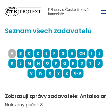
Menu
PR servis České tiskové
kanceláře
Seznam všech zadavatelů
A
B
C
D
E
F
G
H
CH
I
J
K
L
M
N
O
P
Q
R
S
T
U
V
W
X
Y
Z
0-9
Zobrazuji zprávy zadavatele: Antaisolar
Nalezený počet: 8