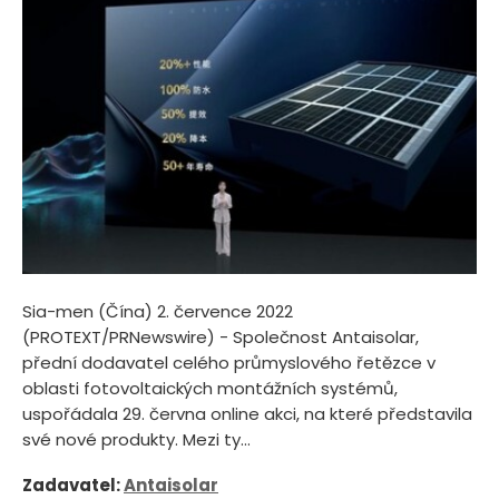
Sia-men (Čína) 2. července 2022
(PROTEXT/PRNewswire) - Společnost Antaisolar,
přední dodavatel celého průmyslového řetězce v
oblasti fotovoltaických montážních systémů,
uspořádala 29. června online akci, na které představila
své nové produkty. Mezi ty...
Zadavatel:
Antaisolar