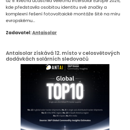
až 9. května účastnila veletrhu Intersolar Europe 2025,
kde představila osobitou identitu své značky a
komplexní řešení fotovoltaické montáže šité na míru
evropskému...
Zadavatel:
Antaisolar
Antaisolar získává 12. místo v celosvětových
dodávkách solárních sledovačů