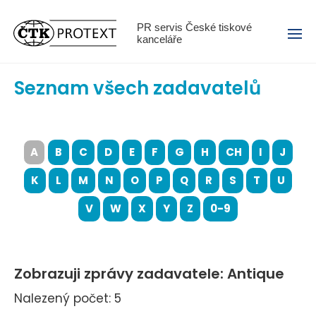
Menu
PR servis České tiskové
kanceláře
Seznam všech zadavatelů
A
B
C
D
E
F
G
H
CH
I
J
K
L
M
N
O
P
Q
R
S
T
U
V
W
X
Y
Z
0-9
Zobrazuji zprávy zadavatele: Antique
Nalezený počet: 5