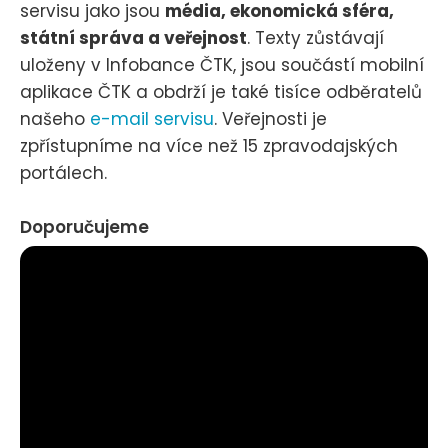
servisu jako jsou
média, ekonomická sféra,
státní správa a veřejnost
. Texty zůstávají
uloženy v Infobance ČTK, jsou součástí mobilní
aplikace ČTK a obdrží je také tisíce odběratelů
našeho
e-mail servisu
. Veřejnosti je
zpřístupníme na více než 15 zpravodajských
portálech.
Doporučujeme