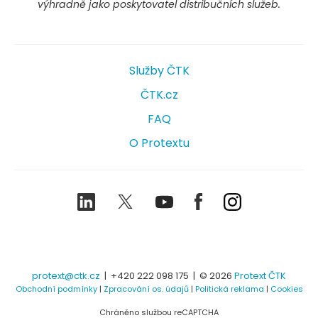
výhradně jako poskytovatel distribučních služeb.
Služby ČTK
ČTK.cz
FAQ
O Protextu
LinkedIn
Twitter
Youtube
Facebook
Instagram
protext@ctk.cz
|
+420 222 098 175
| © 2026
Protext ČTK
Obchodní podmínky
|
Zpracování os. údajů
|
Politická reklama
|
Cookies
Chráněno službou reCAPTCHA