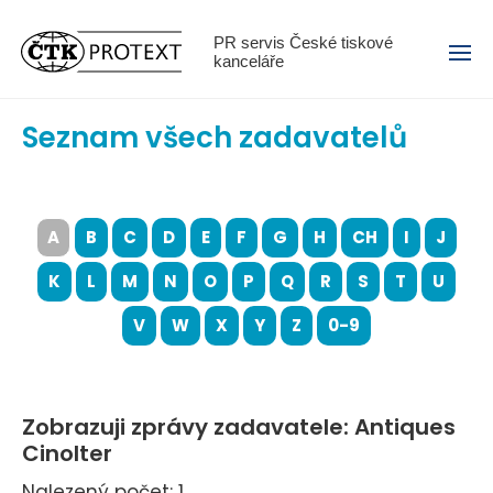
Menu
PR servis České tiskové
kanceláře
Seznam všech zadavatelů
A
B
C
D
E
F
G
H
CH
I
J
K
L
M
N
O
P
Q
R
S
T
U
V
W
X
Y
Z
0-9
Zobrazuji zprávy zadavatele: Antiques
Cinolter
Nalezený počet: 1