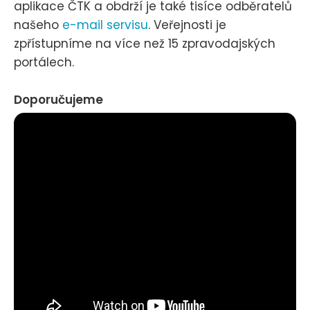
aplikace ČTK a obdrží je také tisíce odběratelů
našeho
e-mail servisu
. Veřejnosti je
zpřístupníme na více než 15 zpravodajských
portálech.
Doporučujeme