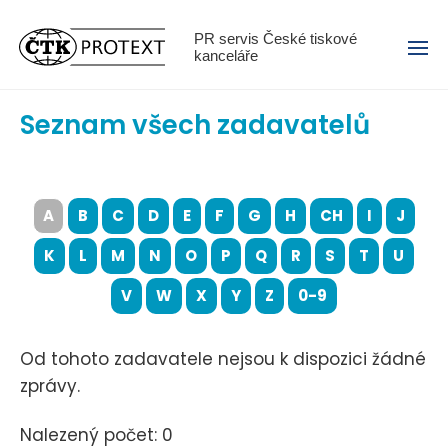
Menu
PR servis České tiskové
kanceláře
Seznam všech zadavatelů
A
B
C
D
E
F
G
H
CH
I
J
K
L
M
N
O
P
Q
R
S
T
U
V
W
X
Y
Z
0-9
Od tohoto zadavatele nejsou k dispozici žádné
zprávy.
Nalezený počet: 0