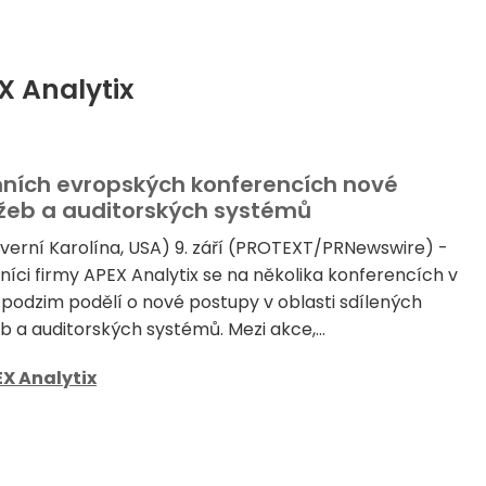
X Analytix
mních evropských konferencích nové
lužeb a auditorských systémů
erní Karolína, USA) 9. září (PROTEXT/PRNewswire) -
íci firmy APEX Analytix se na několika konferencích v
 podzim podělí o nové postupy v oblasti sdílených
b a auditorských systémů. Mezi akce,...
X Analytix