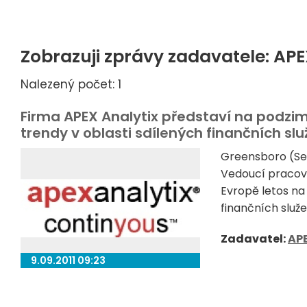
Zobrazuji zprávy zadavatele: APE
Nalezený počet: 1
Firma APEX Analytix představí na podzi
trendy v oblasti sdílených finančních s
Greensboro (Sev
Vedoucí pracovn
Evropě letos na
finančních služe
Zadavatel:
APE
9.09.2011 09:23