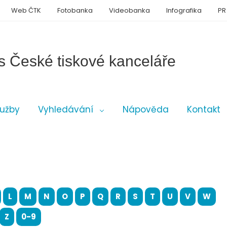
Web ČTK
Fotobanka
Videobanka
Infografika
PR
s České tiskové kanceláře
lužby
Vyhledávání
Nápověda
Kontakt
L
M
N
O
P
Q
R
S
T
U
V
W
Z
0-9