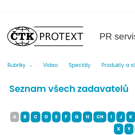
PR servi
Rubriky
Video
Speciály
Produkty a s
Seznam všech zadavatelů
A
B
C
D
E
F
G
H
CH
I
J
K
X
Y