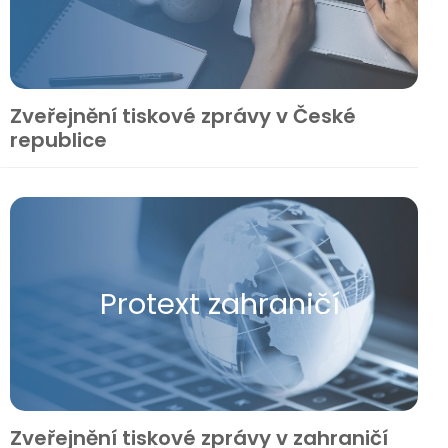
Zveřejnění tiskové zprávy v České
republice
Protext zahraničí
Zveřejnění tiskové zprávy v zahraničí