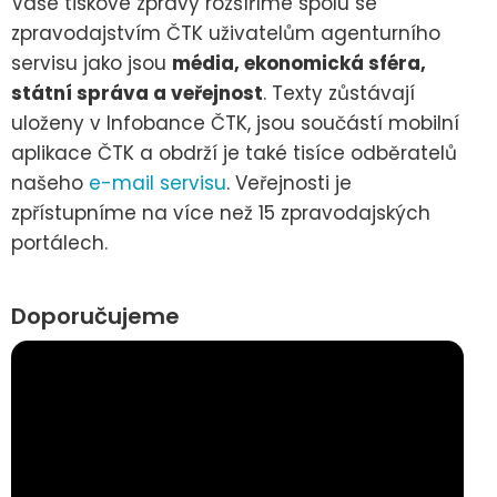
Vaše tiskové zprávy rozšíříme spolu se
zpravodajstvím ČTK uživatelům agenturního
servisu jako jsou
média, ekonomická sféra,
státní správa a veřejnost
. Texty zůstávají
uloženy v Infobance ČTK, jsou součástí mobilní
aplikace ČTK a obdrží je také tisíce odběratelů
našeho
e-mail servisu
. Veřejnosti je
zpřístupníme na více než 15 zpravodajských
portálech.
Doporučujeme