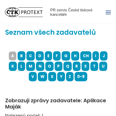
Menu
PR servis České tiskové
kanceláře
Seznam všech zadavatelů
A
B
C
D
E
F
G
H
CH
I
J
K
L
M
N
O
P
Q
R
S
T
U
V
W
X
Y
Z
0-9
Zobrazuji zprávy zadavatele: Aplikace
Maják
Nalezený počet: 1