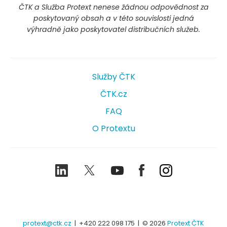
ČTK a Služba Protext nenese žádnou odpovědnost za
poskytovaný obsah a v této souvislosti jedná
výhradně jako poskytovatel distribučních služeb.
Služby ČTK
ČTK.cz
FAQ
O Protextu
LinkedIn
Twitter
Youtube
Facebook
Instagram
protext@ctk.cz
|
+420 222 098 175
| © 2026
Protext ČTK