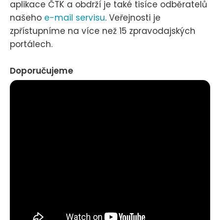
aplikace ČTK a obdrží je také tisíce odběratelů
našeho
e-mail servisu
. Veřejnosti je
zpřístupníme na více než 15 zpravodajských
portálech.
Doporučujeme