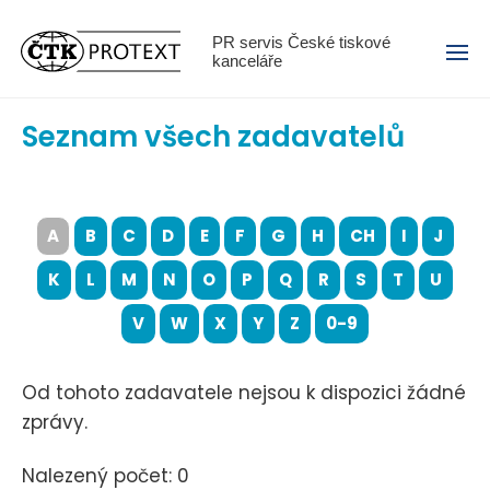
Menu
PR servis České tiskové
kanceláře
Seznam všech zadavatelů
A
B
C
D
E
F
G
H
CH
I
J
K
L
M
N
O
P
Q
R
S
T
U
V
W
X
Y
Z
0-9
Od tohoto zadavatele nejsou k dispozici žádné
zprávy.
Nalezený počet: 0