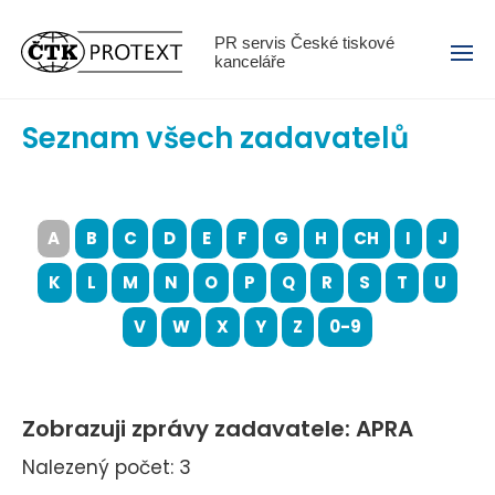
Menu
PR servis České tiskové
kanceláře
Seznam všech zadavatelů
A
B
C
D
E
F
G
H
CH
I
J
K
L
M
N
O
P
Q
R
S
T
U
V
W
X
Y
Z
0-9
Zobrazuji zprávy zadavatele: APRA
Nalezený počet: 3