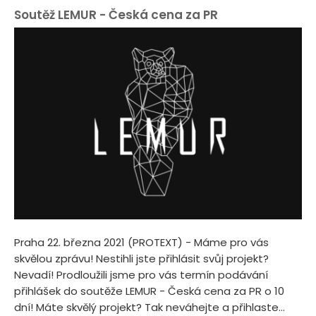
Soutěž LEMUR - Česká cena za PR
Praha 22. března 2021 (PROTEXT) - Máme pro vás
skvělou zprávu! Nestihli jste přihlásit svůj projekt?
Nevadí! Prodloužili jsme pro vás termín podávání
přihlášek do soutěže LEMUR - Česká cena za PR o 10
dní! Máte skvělý projekt? Tak neváhejte a přihlaste...