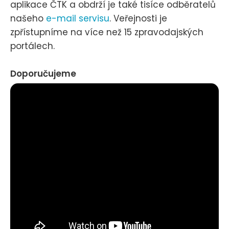
aplikace ČTK a obdrží je také tisíce odběratelů
našeho
e-mail servisu
. Veřejnosti je
zpřístupníme na více než 15 zpravodajských
portálech.
Doporučujeme