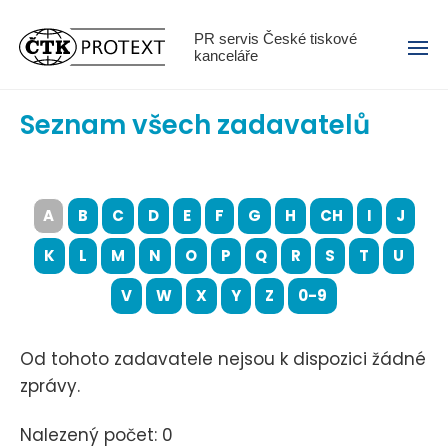
Menu
PR servis České tiskové
kanceláře
Seznam všech zadavatelů
A
B
C
D
E
F
G
H
CH
I
J
K
L
M
N
O
P
Q
R
S
T
U
V
W
X
Y
Z
0-9
Od tohoto zadavatele nejsou k dispozici žádné
zprávy.
Nalezený počet: 0