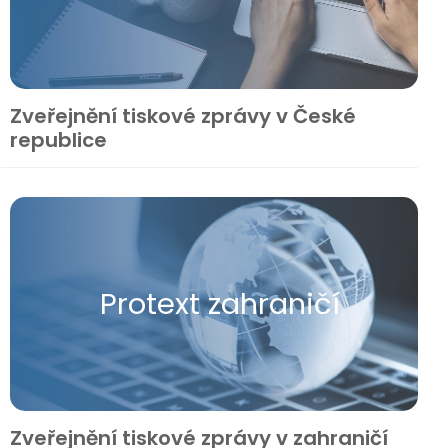
Zveřejnění tiskové zprávy v České
republice
Protext zahraničí
Zveřejnění tiskové zprávy v zahraničí