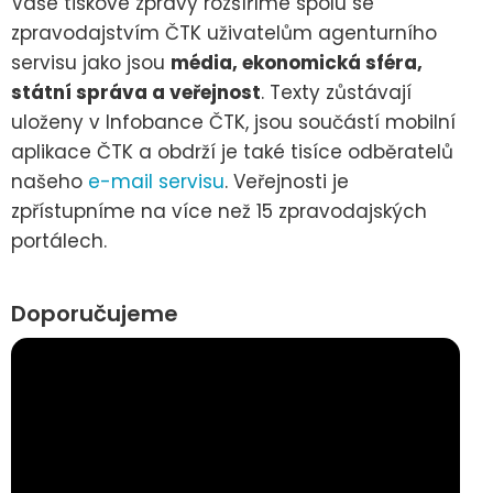
Vaše tiskové zprávy rozšíříme spolu se
zpravodajstvím ČTK uživatelům agenturního
servisu jako jsou
média, ekonomická sféra,
státní správa a veřejnost
. Texty zůstávají
uloženy v Infobance ČTK, jsou součástí mobilní
aplikace ČTK a obdrží je také tisíce odběratelů
našeho
e-mail servisu
. Veřejnosti je
zpřístupníme na více než 15 zpravodajských
portálech.
Doporučujeme