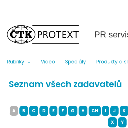
PR servi
Rubriky
Video
Speciály
Produkty a s
Seznam všech zadavatelů
A
B
C
D
E
F
G
H
CH
I
J
K
X
Y