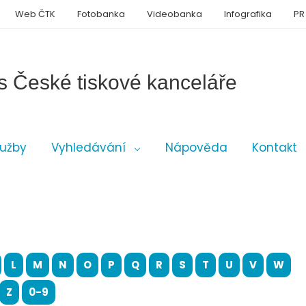
Web ČTK
Fotobanka
Videobanka
Infografika
PR
s České tiskové kanceláře
lužby
Vyhledávání
Nápověda
Kontakt
L
M
N
O
P
Q
R
S
T
U
V
W
Z
0-9