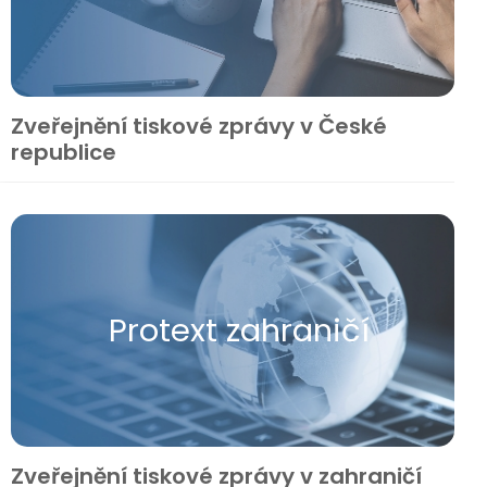
Zveřejnění tiskové zprávy v České
republice
Protext zahraničí
Zveřejnění tiskové zprávy v zahraničí