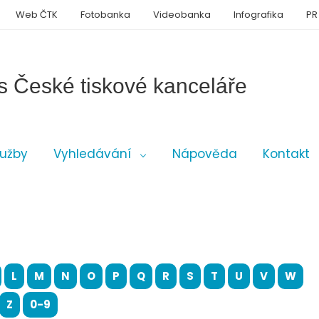
Web ČTK
Fotobanka
Videobanka
Infografika
PR
s České tiskové kanceláře
lužby
Vyhledávání
Nápověda
Kontakt
L
M
N
O
P
Q
R
S
T
U
V
W
Z
0-9