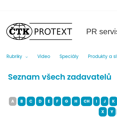
PR servi
Rubriky
Video
Speciály
Produkty a s
Seznam všech zadavatelů
A
B
C
D
E
F
G
H
CH
I
J
K
X
Y