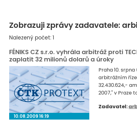
Zobrazuji zprávy zadavatele: arb
Nalezený počet: 1
FÉNIKS CZ s.r.o. vyhrála arbitráž proti
zaplatit 32 milionů dolarů a úroky
Praha 10. srpna
arbitrážním říz
32.430.624,- am
2007," v Praze t
Zadavatel:
arb
10.08.2009 16:19