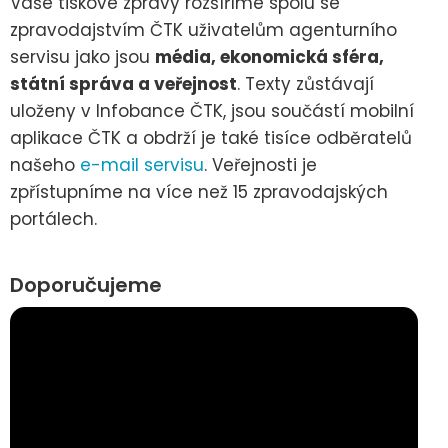
Vaše tiskové zprávy rozšíříme spolu se
zpravodajstvím ČTK uživatelům agenturního
servisu jako jsou
média, ekonomická sféra,
státní správa a veřejnost
. Texty zůstávají
uloženy v Infobance ČTK, jsou součástí mobilní
aplikace ČTK a obdrží je také tisíce odběratelů
našeho
e-mail servisu
. Veřejnosti je
zpřístupníme na více než 15 zpravodajských
portálech.
Doporučujeme