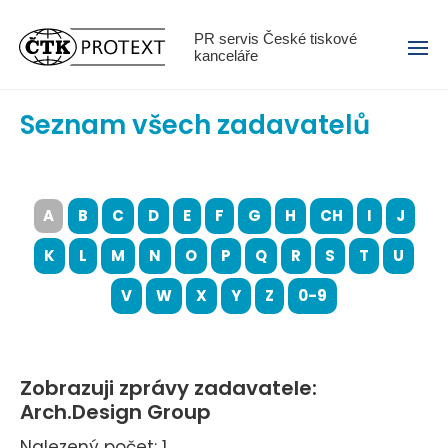
Menu
PR servis České tiskové
kanceláře
Seznam všech zadavatelů
A
B
C
D
E
F
G
H
CH
I
J
K
L
M
N
O
P
Q
R
S
T
U
V
W
X
Y
Z
0-9
Zobrazuji zprávy zadavatele:
Arch.Design Group
Nalezený počet: 1