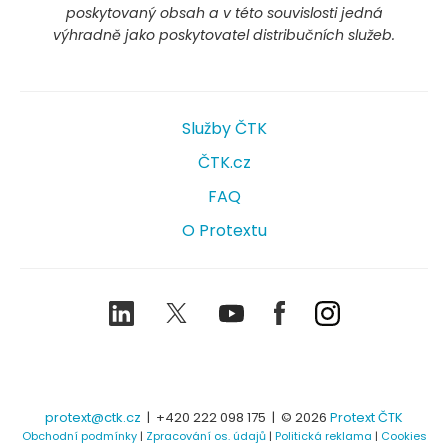
poskytovaný obsah a v této souvislosti jedná
výhradně jako poskytovatel distribučních služeb.
Služby ČTK
ČTK.cz
FAQ
O Protextu
LinkedIn
Twitter
Youtube
Facebook
Instagram
protext@ctk.cz
|
+420 222 098 175
| © 2026
Protext ČTK
Obchodní podmínky
|
Zpracování os. údajů
|
Politická reklama
|
Cookies