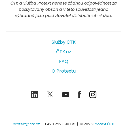
ČTK a Služba Protext nenese žádnou odpovědnost za
poskytovaný obsah a v této souvislosti jedná
výhradně jako poskytovatel distribučních služeb.
Služby ČTK
ČTK.cz
FAQ
O Protextu
LinkedIn
Twitter
Youtube
Facebook
Instagram
protext@ctk.cz
|
+420 222 098 175
| © 2026
Protext ČTK