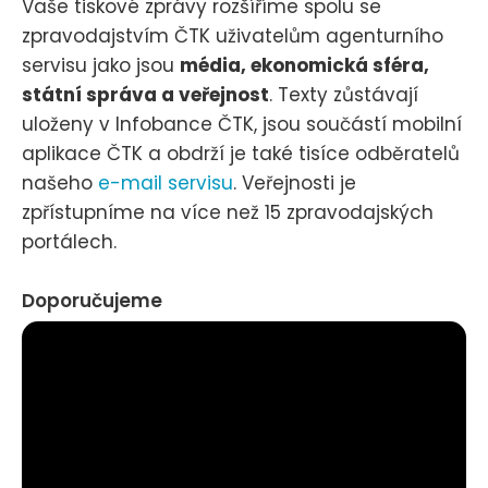
Vaše tiskové zprávy rozšíříme spolu se
zpravodajstvím ČTK uživatelům agenturního
servisu jako jsou
média, ekonomická sféra,
státní správa a veřejnost
. Texty zůstávají
uloženy v Infobance ČTK, jsou součástí mobilní
aplikace ČTK a obdrží je také tisíce odběratelů
našeho
e-mail servisu
. Veřejnosti je
zpřístupníme na více než 15 zpravodajských
portálech.
Doporučujeme