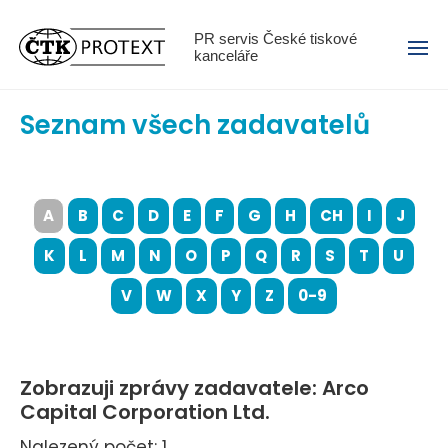
Menu
PR servis České tiskové
kanceláře
Seznam všech zadavatelů
A
B
C
D
E
F
G
H
CH
I
J
K
L
M
N
O
P
Q
R
S
T
U
V
W
X
Y
Z
0-9
Zobrazuji zprávy zadavatele: Arco
Capital Corporation Ltd.
Nalezený počet: 1