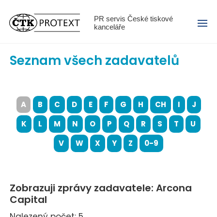
Menu
PR servis České tiskové
kanceláře
Seznam všech zadavatelů
A
B
C
D
E
F
G
H
CH
I
J
K
L
M
N
O
P
Q
R
S
T
U
V
W
X
Y
Z
0-9
Zobrazuji zprávy zadavatele: Arcona
Capital
Nalezený počet: 5