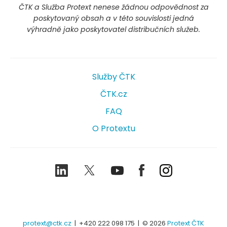
ČTK a Služba Protext nenese žádnou odpovědnost za
poskytovaný obsah a v této souvislosti jedná
výhradně jako poskytovatel distribučních služeb.
Služby ČTK
ČTK.cz
FAQ
O Protextu
LinkedIn
Twitter
Youtube
Facebook
Instagram
protext@ctk.cz
|
+420 222 098 175
| © 2026
Protext ČTK