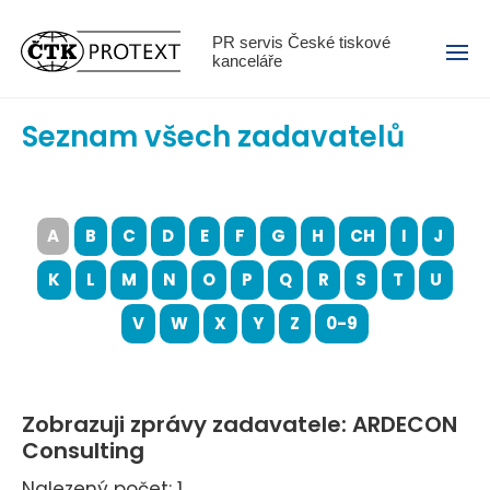
Menu
PR servis České tiskové
kanceláře
Seznam všech zadavatelů
A
B
C
D
E
F
G
H
CH
I
J
K
L
M
N
O
P
Q
R
S
T
U
V
W
X
Y
Z
0-9
Zobrazuji zprávy zadavatele: ARDECON
Consulting
Nalezený počet: 1