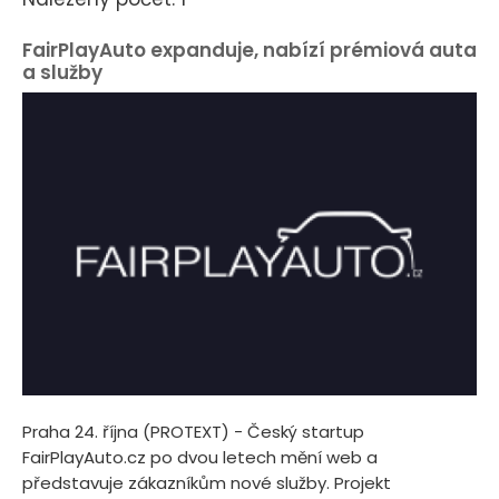
FairPlayAuto expanduje, nabízí prémiová auta
a služby
Praha 24. října (PROTEXT) - Český startup
FairPlayAuto.cz po dvou letech mění web a
představuje zákazníkům nové služby. Projekt