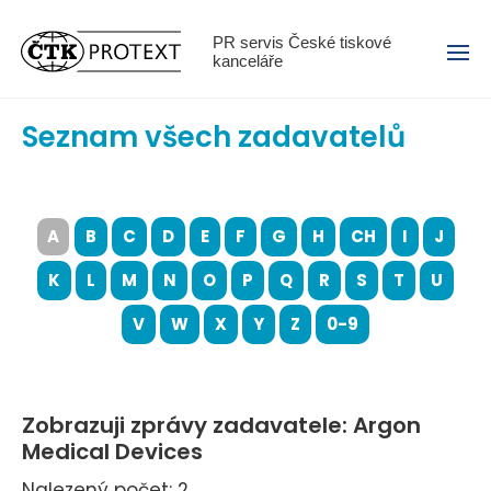
Menu
PR servis České tiskové
kanceláře
Seznam všech zadavatelů
A
B
C
D
E
F
G
H
CH
I
J
K
L
M
N
O
P
Q
R
S
T
U
V
W
X
Y
Z
0-9
Zobrazuji zprávy zadavatele: Argon
Medical Devices
Nalezený počet: 2