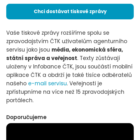
Chci dostávat tiskové zprávy
Vaše tiskové zprávy rozšíříme spolu se
zpravodajstvím ČTK uživatelům agenturního
servisu jako jsou
média, ekonomická sféra,
státní správa a veřejnost
. Texty zůstávají
uloženy v Infobance ČTK, jsou součástí mobilní
aplikace ČTK a obdrží je také tisíce odběratelů
našeho
e-mail servisu
. Veřejnosti je
zpřístupníme na více než 15 zpravodajských
portálech.
Doporučujeme