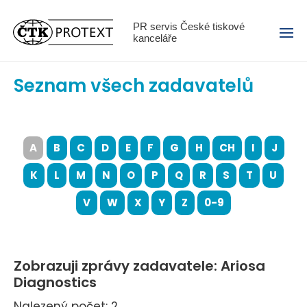
Menu
PR servis České tiskové
kanceláře
Seznam všech zadavatelů
A
B
C
D
E
F
G
H
CH
I
J
K
L
M
N
O
P
Q
R
S
T
U
V
W
X
Y
Z
0-9
Zobrazuji zprávy zadavatele: Ariosa
Diagnostics
Nalezený počet: 2