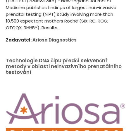
(PROTEXT/PRNewswire) - New England Journal of
Medicine publishes findings of largest non-invasive
prenatal testing (NIPT) study involving more than
18,500 expectant mothers Roche (SIX: RO, ROG;
OTCQX: RHHBY). Results...
Zadavatel:
Ariosa Diagnostics
Technologie DNA čipu předčí sekvenční
metody v oblasti neinvazivního prenatálního
testování