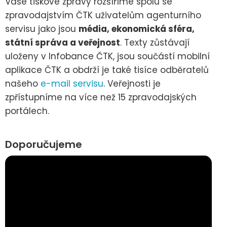
Vaše tiskové zprávy rozšíříme spolu se
zpravodajstvím ČTK uživatelům agenturního
servisu jako jsou
média, ekonomická sféra,
státní správa a veřejnost
. Texty zůstávají
uloženy v Infobance ČTK, jsou součástí mobilní
aplikace ČTK a obdrží je také tisíce odběratelů
našeho
e-mail servisu
. Veřejnosti je
zpřístupníme na více než 15 zpravodajských
portálech.
Doporučujeme