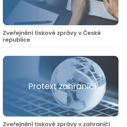
Zveřejnění tiskové zprávy v České
republice
Protext zahraničí
Zveřejnění tiskové zprávy v zahraničí