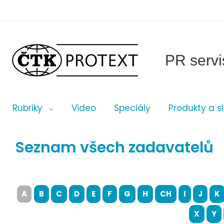
PR servi
Rubriky
Video
Speciály
Produkty a s
Seznam všech zadavatelů
A
B
C
D
E
F
G
H
CH
I
J
K
X
Y