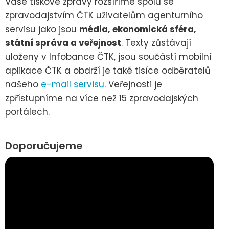
Vaše tiskové zprávy rozšíříme spolu se
zpravodajstvím ČTK uživatelům agenturního
servisu jako jsou
média, ekonomická sféra,
státní správa a veřejnost
. Texty zůstávají
uloženy v Infobance ČTK, jsou součástí mobilní
aplikace ČTK a obdrží je také tisíce odběratelů
našeho
e-mail servisu
. Veřejnosti je
zpřístupníme na více než 15 zpravodajských
portálech.
Doporučujeme