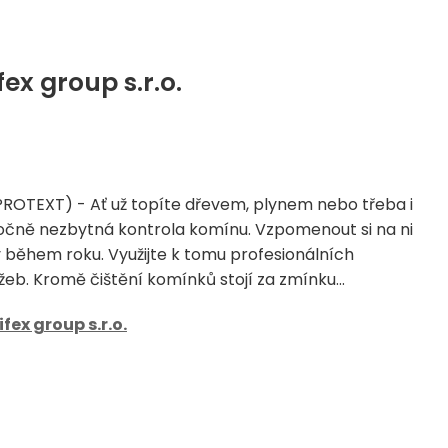
ex group s.r.o.
(PROTEXT) - Ať už topíte dřevem, plynem nebo třeba i
ročně nezbytná kontrola komínu. Vzpomenout si na ni
 během roku. Využijte k tomu profesionálních
eb. Kromě čištění komínků stojí za zmínku...
ifex group s.r.o.