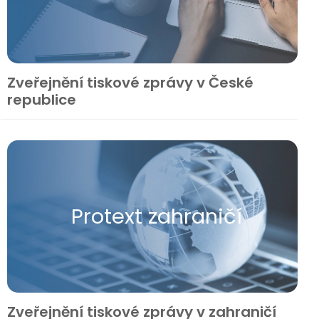
Zveřejnění tiskové zprávy v České
republice
Protext zahraničí
Zveřejnění tiskové zprávy v zahraničí