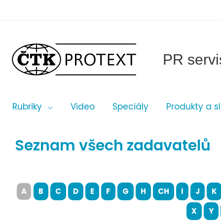
PR servi
Rubriky
Video
Speciály
Produkty a s
Seznam všech zadavatelů
A
B
C
D
E
F
G
H
CH
I
J
K
X
Y