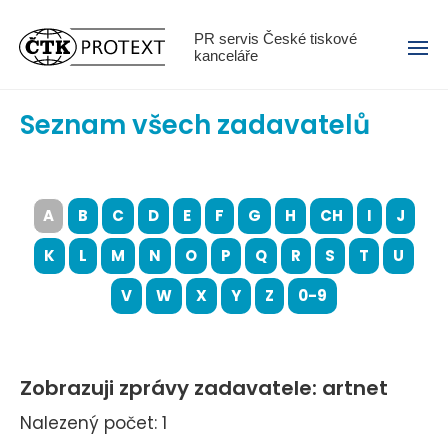
Menu
PR servis České tiskové
kanceláře
Seznam všech zadavatelů
A
B
C
D
E
F
G
H
CH
I
J
K
L
M
N
O
P
Q
R
S
T
U
V
W
X
Y
Z
0-9
Zobrazuji zprávy zadavatele: artnet
Nalezený počet: 1