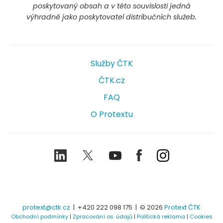
poskytovaný obsah a v této souvislosti jedná
výhradně jako poskytovatel distribučních služeb.
Služby ČTK
ČTK.cz
FAQ
O Protextu
LinkedIn
Twitter
Youtube
Facebook
Instagram
protext@ctk.cz
|
+420 222 098 175
| © 2026
Protext ČTK
Obchodní podmínky
|
Zpracování os. údajů
|
Politická reklama
|
Cookies