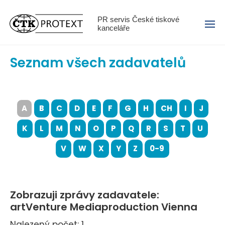
Menu
PR servis České tiskové
kanceláře
Seznam všech zadavatelů
A
B
C
D
E
F
G
H
CH
I
J
K
L
M
N
O
P
Q
R
S
T
U
V
W
X
Y
Z
0-9
Zobrazuji zprávy zadavatele:
artVenture Mediaproduction Vienna
Nalezený počet: 1