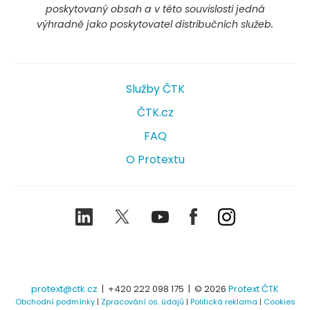
poskytovaný obsah a v této souvislosti jedná
výhradně jako poskytovatel distribučních služeb.
Služby ČTK
ČTK.cz
FAQ
O Protextu
LinkedIn
Twitter
Youtube
Facebook
Instagram
protext@ctk.cz
|
+420 222 098 175
| © 2026
Protext ČTK
Obchodní podmínky
|
Zpracování os. údajů
|
Politická reklama
|
Cookies