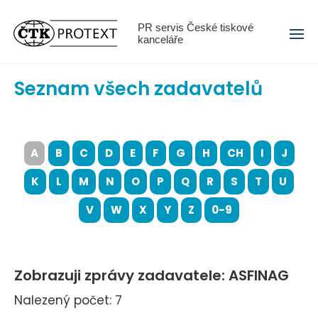
Menu
PR servis České tiskové
kanceláře
Seznam všech zadavatelů
A
B
C
D
E
F
G
H
CH
I
J
K
L
M
N
O
P
Q
R
S
T
U
V
W
X
Y
Z
0-9
Zobrazuji zprávy zadavatele: ASFINAG
Nalezený počet: 7