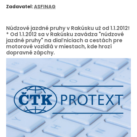
Zadavatel:
ASFINAG
Núdzové jazdné pruhy v Rakúsku už od 1.1.2012!
* Od 1.1.2012 sa v Rakúsku zavádza "núdzové
jazdné pruhy" na diaľniciach a cestách pre
motorové vozidlá v miestach, kde hrozí
dopravné zápchy.