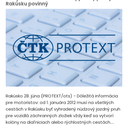
Rakúsku povinný
Rakúsko 28. júna (PROTEXT/ots) - Dôležitá informácia
pre motoristov: od 1. januára 2012 musí na všetkých
cestách v Rakúsku byť vyhradený núdzový jazdný pruh
pre vozidlá záchranných zložiek vždy keď sa vytvorí
kolóny na diaľniciach alebo rýchlostných cestách....