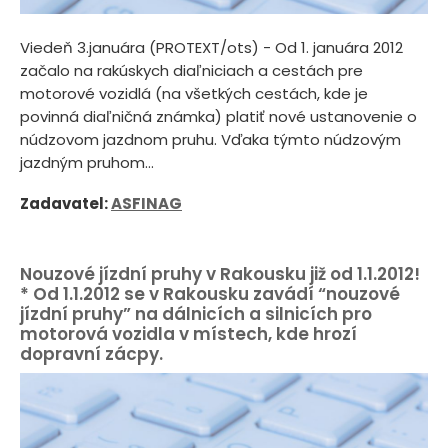
Viedeň 3.januára (PROTEXT/ots) - Od 1. januára 2012
začalo na rakúskych diaľniciach a cestách pre
motorové vozidlá (na všetkých cestách, kde je
povinná diaľničná známka) platiť nové ustanovenie o
núdzovom jazdnom pruhu. Vďaka týmto núdzovým
jazdným pruhom...
Zadavatel:
ASFINAG
Nouzové jízdní pruhy v Rakousku již od 1.1.2012!
* Od 1.1.2012 se v Rakousku zavádí “nouzové
jízdní pruhy” na dálnicích a silnicích pro
motorová vozidla v místech, kde hrozí
dopravní zácpy.