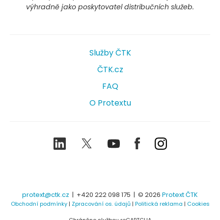
výhradně jako poskytovatel distribučních služeb.
Služby ČTK
ČTK.cz
FAQ
O Protextu
LinkedIn
Twitter
Youtube
Facebook
Instagram
protext@ctk.cz
|
+420 222 098 175
| © 2026
Protext ČTK
Obchodní podmínky
|
Zpracování os. údajů
|
Politická reklama
|
Cookies