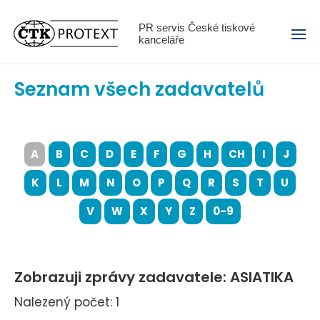
Menu
PR servis České tiskové
kanceláře
Seznam všech zadavatelů
A
B
C
D
E
F
G
H
CH
I
J
K
L
M
N
O
P
Q
R
S
T
U
V
W
X
Y
Z
0-9
Zobrazuji zprávy zadavatele: ASIATIKA
Nalezený počet: 1