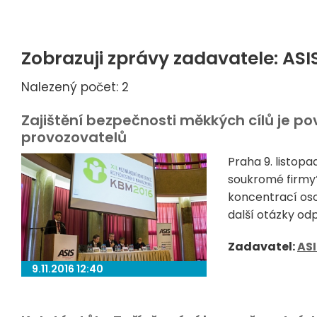
Zobrazuji zprávy zadavatele: ASI
Nalezený počet: 2
Zajištění bezpečnosti měkkých cílů je po
provozovatelů
Praha 9. listop
soukromé firmy?
koncentrací oso
další otázky odp
Zadavatel:
ASI
9.11.2016 12:40