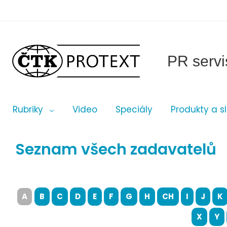
PR servi
Rubriky
Video
Speciály
Produkty a s
Seznam všech zadavatelů
A
B
C
D
E
F
G
H
CH
I
J
K
X
Y