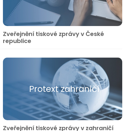
Zveřejnění tiskové zprávy v České
republice
Protext zahraničí
Zveřejnění tiskové zprávy v zahraničí