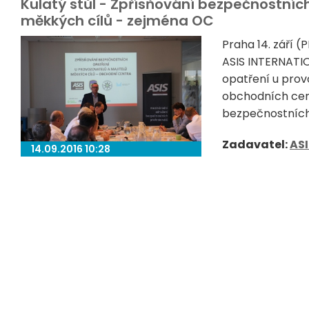
Kulatý stůl - Zpřísňování bezpečnostníc
měkkých cílů - zejména OC
Praha 14. září 
ASIS INTERNATIO
opatření u prov
obchodních cent
bezpečnostních.
Zadavatel:
ASI
14.09.2016 10:28