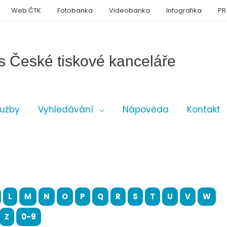
Web ČTK
Fotobanka
Videobanka
Infografika
PR
s České tiskové kanceláře
lužby
Vyhledávání
Nápověda
Kontakt
L
M
N
O
P
Q
R
S
T
U
V
W
Z
0-9