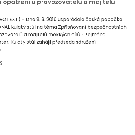
h opatření u provozovatelů a majitelů
(PROTEXT) - Dne 8. 9. 2016 uspořádala česká pobočka
NAL kulatý stůl na téma Zpřísňování bezpečnostních
ozovatelů a majitelů měkkých cílů - zejména
er. Kulatý stůl zahájil předseda sdružení
..
S