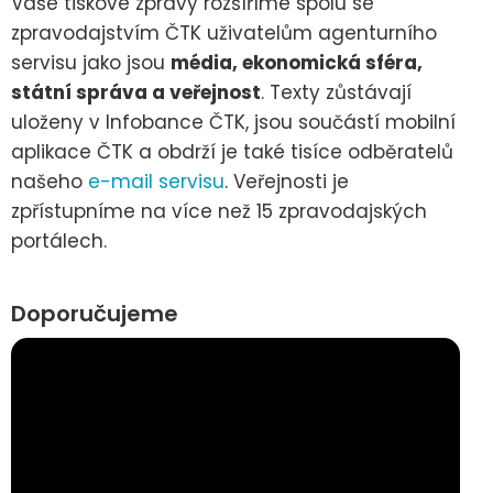
Vaše tiskové zprávy rozšíříme spolu se
zpravodajstvím ČTK uživatelům agenturního
servisu jako jsou
média, ekonomická sféra,
státní správa a veřejnost
. Texty zůstávají
uloženy v Infobance ČTK, jsou součástí mobilní
aplikace ČTK a obdrží je také tisíce odběratelů
našeho
e-mail servisu
. Veřejnosti je
zpřístupníme na více než 15 zpravodajských
portálech.
Doporučujeme