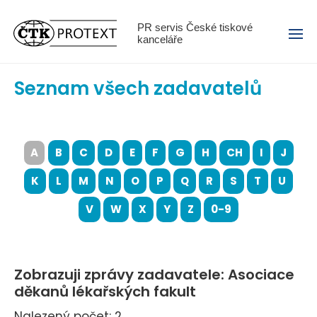
Menu
PR servis České tiskové
kanceláře
Seznam všech zadavatelů
A
B
C
D
E
F
G
H
CH
I
J
K
L
M
N
O
P
Q
R
S
T
U
V
W
X
Y
Z
0-9
Zobrazuji zprávy zadavatele: Asociace
děkanů lékařských fakult
Nalezený počet: 2