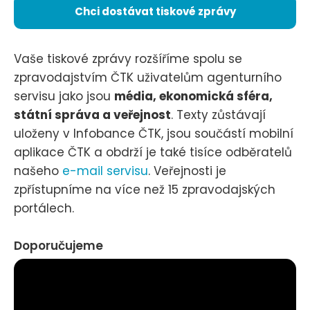
Chci dostávat tiskové zprávy
Vaše tiskové zprávy rozšíříme spolu se
zpravodajstvím ČTK uživatelům agenturního
servisu jako jsou
média, ekonomická sféra,
státní správa a veřejnost
. Texty zůstávají
uloženy v Infobance ČTK, jsou součástí mobilní
aplikace ČTK a obdrží je také tisíce odběratelů
našeho
e-mail servisu
. Veřejnosti je
zpřístupníme na více než 15 zpravodajských
portálech.
Doporučujeme