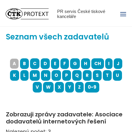
Menu
PR servis České tiskové
kanceláře
Seznam všech zadavatelů
A
B
C
D
E
F
G
H
CH
I
J
K
L
M
N
O
P
Q
R
S
T
U
V
W
X
Y
Z
0-9
Zobrazuji zprávy zadavatele: Asociace
dodavatelů internetových řešení
Nalezený počet: 3