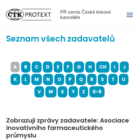
Menu
PR servis České tiskové
kanceláře
Seznam všech zadavatelů
A
B
C
D
E
F
G
H
CH
I
J
K
L
M
N
O
P
Q
R
S
T
U
V
W
X
Y
Z
0-9
Zobrazuji zprávy zadavatele: Asociace
inovativního farmaceutického
průmyslu