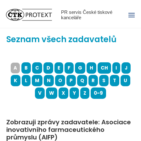
Menu
PR servis České tiskové
kanceláře
Seznam všech zadavatelů
A
B
C
D
E
F
G
H
CH
I
J
K
L
M
N
O
P
Q
R
S
T
U
V
W
X
Y
Z
0-9
Zobrazuji zprávy zadavatele: Asociace
inovativního farmaceutického
průmyslu (AIFP)