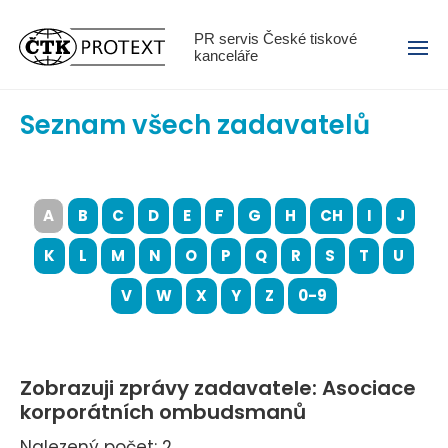
Menu
PR servis České tiskové
kanceláře
Seznam všech zadavatelů
A
B
C
D
E
F
G
H
CH
I
J
K
L
M
N
O
P
Q
R
S
T
U
V
W
X
Y
Z
0-9
Zobrazuji zprávy zadavatele: Asociace
korporátních ombudsmanů
Nalezený počet: 2