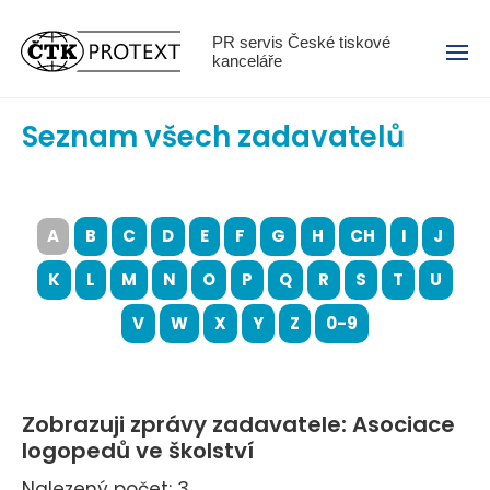
Menu
PR servis České tiskové
kanceláře
Seznam všech zadavatelů
A
B
C
D
E
F
G
H
CH
I
J
K
L
M
N
O
P
Q
R
S
T
U
V
W
X
Y
Z
0-9
Zobrazuji zprávy zadavatele: Asociace
logopedů ve školství
Nalezený počet: 3