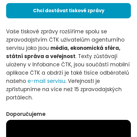
Chci dostávat tiskové zprávy
Vaše tiskové zprávy rozšíříme spolu se
zpravodajstvím ČTK uživatelům agenturního
servisu jako jsou
média, ekonomická sféra,
státní správa a veřejnost
. Texty zůstávají
uloženy v Infobance ČTK, jsou součástí mobilní
aplikace ČTK a obdrží je také tisíce odběratelů
našeho
e-mail servisu
. Veřejnosti je
zpřístupníme na více než 15 zpravodajských
portálech.
Doporučujeme