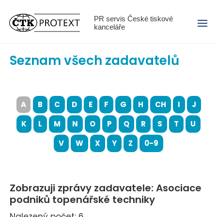
Menu
PR servis České tiskové
kanceláře
Seznam všech zadavatelů
A
B
C
D
E
F
G
H
CH
I
J
K
L
M
N
O
P
Q
R
S
T
U
V
W
X
Y
Z
0-9
Zobrazuji zprávy zadavatele: Asociace
podniků topenářské techniky
Nalezený počet: 6