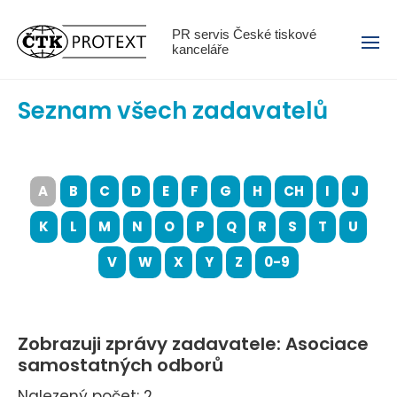
Menu
PR servis České tiskové
kanceláře
Seznam všech zadavatelů
A
B
C
D
E
F
G
H
CH
I
J
K
L
M
N
O
P
Q
R
S
T
U
V
W
X
Y
Z
0-9
Zobrazuji zprávy zadavatele: Asociace
samostatných odborů
Nalezený počet: 2