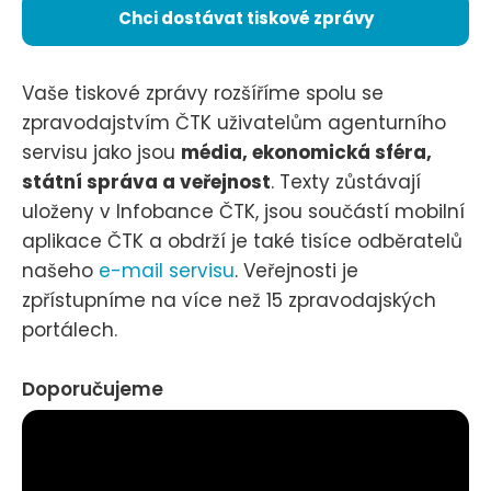
Chci dostávat tiskové zprávy
Vaše tiskové zprávy rozšíříme spolu se
zpravodajstvím ČTK uživatelům agenturního
servisu jako jsou
média, ekonomická sféra,
státní správa a veřejnost
. Texty zůstávají
uloženy v Infobance ČTK, jsou součástí mobilní
aplikace ČTK a obdrží je také tisíce odběratelů
našeho
e-mail servisu
. Veřejnosti je
zpřístupníme na více než 15 zpravodajských
portálech.
Doporučujeme