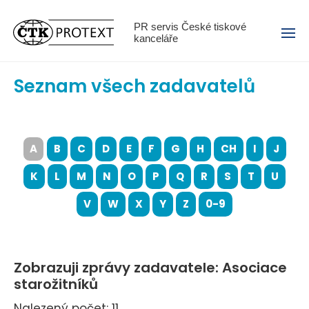
Menu
PR servis České tiskové
kanceláře
Seznam všech zadavatelů
A
B
C
D
E
F
G
H
CH
I
J
K
L
M
N
O
P
Q
R
S
T
U
V
W
X
Y
Z
0-9
Zobrazuji zprávy zadavatele: Asociace
starožitníků
Nalezený počet: 11