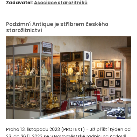
Zadavatel:
Asociace starožitníků
Podzimní Antique je stříbrem českého
starožitnictví
Praha 13. listopadu 2023 (PROTEXT) - Již příští týden od
23. do 26.11. 2023 se v Novoměstské radnici na Karlově