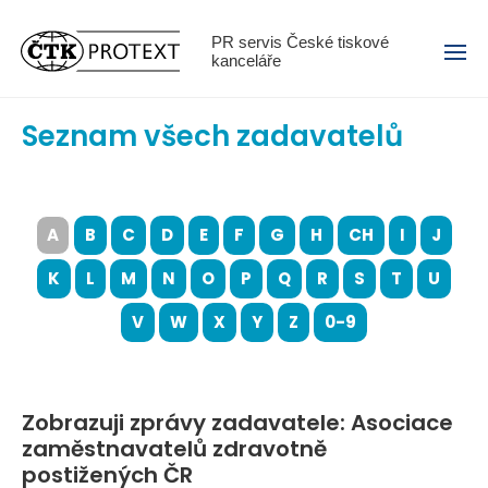
Menu
PR servis České tiskové
kanceláře
Seznam všech zadavatelů
A
B
C
D
E
F
G
H
CH
I
J
K
L
M
N
O
P
Q
R
S
T
U
V
W
X
Y
Z
0-9
Zobrazuji zprávy zadavatele: Asociace
zaměstnavatelů zdravotně
postižených ČR