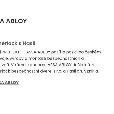
SA ABLOY
erlock s Hasil
 (PROTEXT) - ASSA ABLOY posílila pozici na českém
vývoje, výroby a montáže bezpečnostních a
dveří. V rámci koncernu ASSA ABLOY došlo k fúzi
ock bezpečnostní dveře, s.r.o. a Hasil a.s. Vznikla...
SA ABLOY