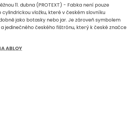
ěžnou 11. dubna (PROTEXT) - Fabka není pouze
ylindrickou vložku, které v českém slovníku
obně jako botasky nebo jar. Je zároveň symbolem
y a jedinečného českého fištrónu, který k české značce
SA ABLOY