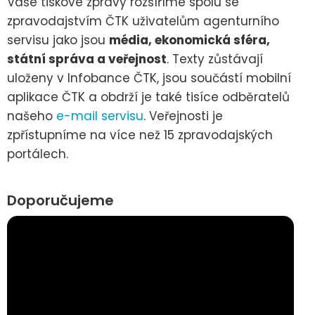
Vaše tiskové zprávy rozšíříme spolu se
zpravodajstvím ČTK uživatelům agenturního
servisu jako jsou
média, ekonomická sféra,
státní správa a veřejnost
. Texty zůstávají
uloženy v Infobance ČTK, jsou součástí mobilní
aplikace ČTK a obdrží je také tisíce odběratelů
našeho
e-mail servisu
. Veřejnosti je
zpřístupníme na více než 15 zpravodajských
portálech.
Doporučujeme