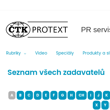
PR servi
Rubriky
Video
Speciály
Produkty a s
Seznam všech zadavatelů
A
B
C
D
E
F
G
H
CH
I
J
K
X
Y