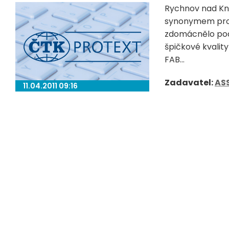
Rychnov nad Kn
synonymem pro c
zdomácnělo pod
špičkové kvalit
FAB...
Zadavatel:
AS
11.04.2011 09:16