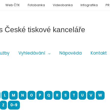
Web ČTK
Fotobanka
Videobanka
Infografika
PR
s České tiskové kanceláře
lužby
Vyhledávání
Nápověda
Kontakt
L
M
N
O
P
Q
R
S
T
U
V
W
Z
0-9