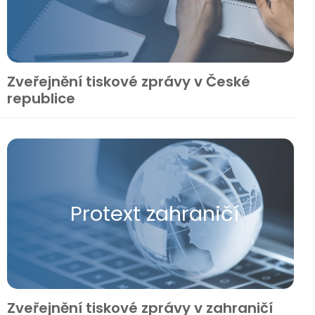
Zveřejnění tiskové zprávy v České
republice
Protext zahraničí
Zveřejnění tiskové zprávy v zahraničí