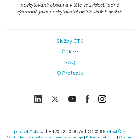
poskytovaný obsah a v této souvislosti jedná
výhradně jako poskytovatel distribučních služeb.
Služby ČTK
ČTK.cz
FAQ
O Protextu
LinkedIn
Twitter
Youtube
Facebook
Instagram
protext@ctk.cz
|
+420 222 098 175
| © 2026
Protext ČTK
Obchodní podmínky
|
Zpracování os. údajů
|
Politická reklama
|
Cookies