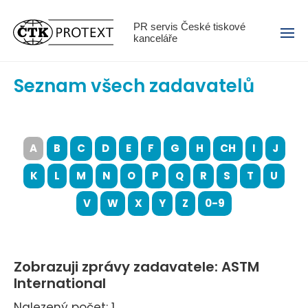
Menu
PR servis České tiskové
kanceláře
Seznam všech zadavatelů
A
B
C
D
E
F
G
H
CH
I
J
K
L
M
N
O
P
Q
R
S
T
U
V
W
X
Y
Z
0-9
Zobrazuji zprávy zadavatele: ASTM
International
Nalezený počet: 1