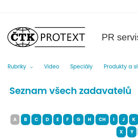
PR servi
Rubriky
Video
Speciály
Produkty a s
Seznam všech zadavatelů
A
B
C
D
E
F
G
H
CH
I
J
K
X
Y