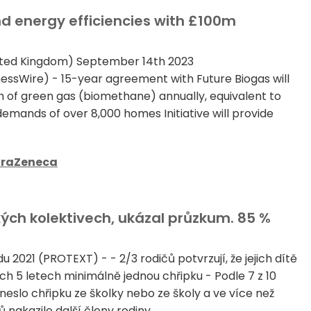
 energy efficiencies with £100m
ted Kingdom) September 14th 2023
ssWire) - 15-year agreement with Future Biogas will
 of green gas (biomethane) annually, equivalent to
emands of over 8,000 homes Initiative will provide
traZeneca
ských kolektivech, ukázal průzkum. 85 %
du 2021 (PROTEXT) - - 2/3 rodičů potvrzují, že jejich dítě
ch 5 letech minimálně jednou chřipku - Podle 7 z 10
řineslo chřipku ze školky nebo ze školy a ve více než
 nakazilo další členy rodiny...