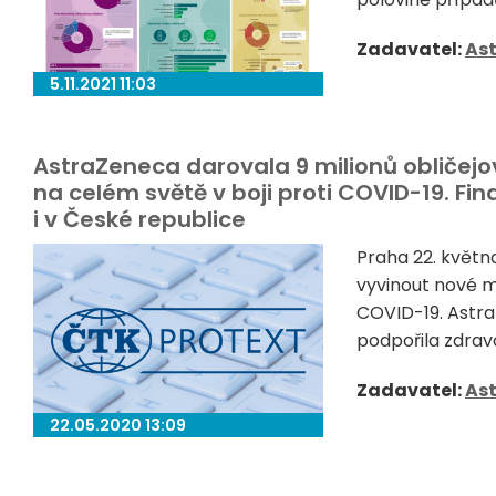
Zadavatel:
As
5.11.2021 11:03
AstraZeneca darovala 9 milionů obličej
na celém světě v boji proti COVID-19. F
i v České republice
Praha 22. květn
vyvinout nové m
COVID-19. Astra
podpořila zdravo
Zadavatel:
As
22.05.2020 13:09