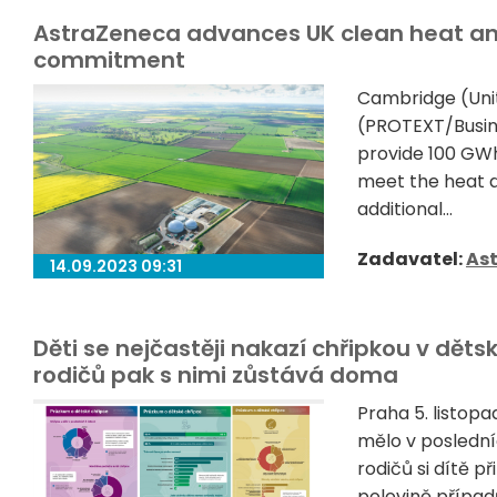
AstraZeneca advances UK clean heat and
commitment
Cambridge (Uni
(PROTEXT/Busine
provide 100 GWh
meet the heat d
additional...
Zadavatel:
As
14.09.2023 09:31
Děti se nejčastěji nakazí chřipkou v dět
rodičů pak s nimi zůstává doma
Praha 5. listopa
mělo v poslední
rodičů si dítě p
polovině případů