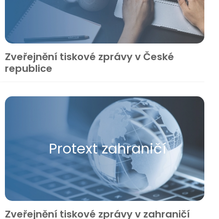
Zveřejnění tiskové zprávy v České
republice
Protext zahraničí
Zveřejnění tiskové zprávy v zahraničí