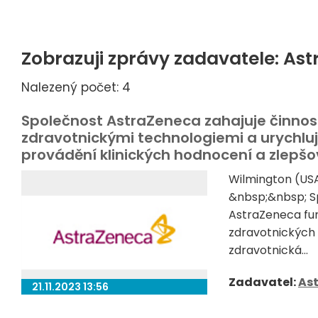
Zobrazuji zprávy zadavatele: As
Nalezený počet: 4
Společnost AstraZeneca zahajuje činnost
zdravotnickými technologiemi a urychluje
provádění klinických hodnocení a zlepšov
Wilmington (USA
&nbsp;&nbsp; Sp
AstraZeneca fun
zdravotnických 
zdravotnická...
Zadavatel:
As
21.11.2023 13:56