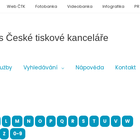
Web ČTK
Fotobanka
Videobanka
Infografika
PR
s České tiskové kanceláře
lužby
Vyhledávání
Nápověda
Kontakt
L
M
N
O
P
Q
R
S
T
U
V
W
Z
0-9