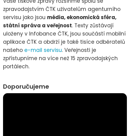
Vaše tiskové zprávy rozšíříme spolu se
zpravodajstvím ČTK uživatelům agenturního
servisu jako jsou
média, ekonomická sféra,
státní správa a veřejnost
. Texty zůstávají
uloženy v Infobance ČTK, jsou součástí mobilní
aplikace ČTK a obdrží je také tisíce odběratelů
našeho
e-mail servisu
. Veřejnosti je
zpřístupníme na více než 15 zpravodajských
portálech.
Doporučujeme