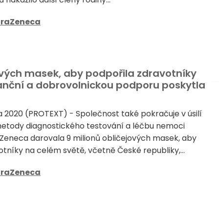
traZeneca
ových masek, aby podpořila zdravotníky
inanční a dobrovolnickou podporu poskytla
a 2020 (PROTEXT) - Společnost také pokračuje v úsilí
etody diagnostického testování a léčbu nemoci
Zeneca darovala 9 milionů obličejových masek, aby
tníky na celém světě, včetně České republiky,...
traZeneca