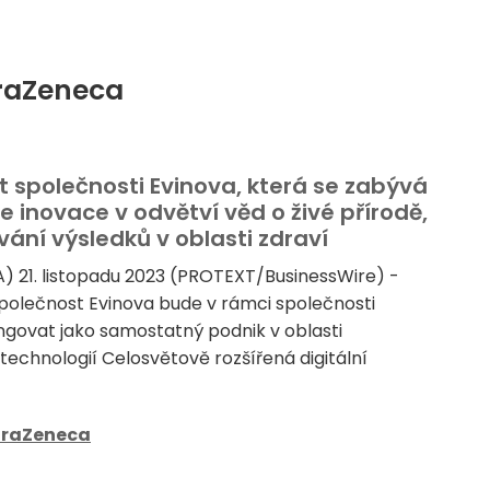
traZeneca
 společnosti Evinova, která se zabývá
 inovace v odvětví věd o živé přírodě,
ání výsledků v oblasti zdraví
) 21. listopadu 2023 (PROTEXT/BusinessWire) -
olečnost Evinova bude v rámci společnosti
govat jako samostatný podnik v oblasti
technologií Celosvětově rozšířená digitální
traZeneca