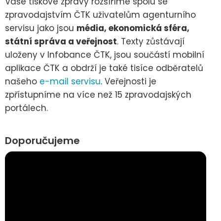
Vaše tiskové zprávy rozšíříme spolu se
zpravodajstvím ČTK uživatelům agenturního
servisu jako jsou
média, ekonomická sféra,
státní správa a veřejnost
. Texty zůstávají
uloženy v Infobance ČTK, jsou součástí mobilní
aplikace ČTK a obdrží je také tisíce odběratelů
našeho
e-mail servisu
. Veřejnosti je
zpřístupníme na více než 15 zpravodajských
portálech.
Doporučujeme