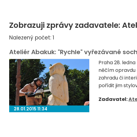
Zobrazuji zprávy zadavatele: Ate
Nalezený počet: 1
Ateliér Abakuk: "Rychle" vyřezávané soc
Praha 28. ledna
něčím opravdu o
zahradu či inte
pořídit jim stylo
Zadavatel:
Ate
28.01.2015 11:34