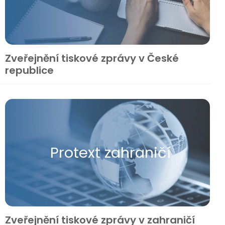
Zveřejnění tiskové zprávy v České
republice
Protext zahraničí
Zveřejnění tiskové zprávy v zahraničí