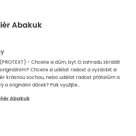
liér Abakuk
hy
 (PROTEXT) - Chcete si dům, byt či zahradu zkrášlit
riginálním? Chcete si udělat radost a vyzdobit si
riér krásnou sochou, nebo udělat radost přátelům a
vý a originální dárek? Pak využijte...
liér Abakuk