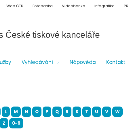
Web ČTK
Fotobanka
Videobanka
Infografika
PR
s České tiskové kanceláře
lužby
Vyhledávání
Nápověda
Kontakt
L
M
N
O
P
Q
R
S
T
U
V
W
Z
0-9