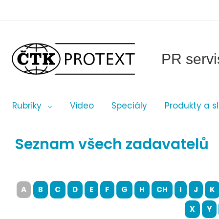
PR servi
Rubriky
Video
Speciály
Produkty a s
Seznam všech zadavatelů
A
B
C
D
E
F
G
H
CH
I
J
K
X
Y